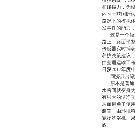
模拟系统”，
和碰撞力，为
内唯一获国际认
路况下的模拟
发事件的能力
这是一个轻
路上，路面平
传感器实时捕
养护决策建议
由交通运输工
日获
2017
年度
同济展台绿
原本是普通
水瞬间就变身为
有强大的洁净
从而避免了使
装置，由环境
宠物洗浴机、
洒。